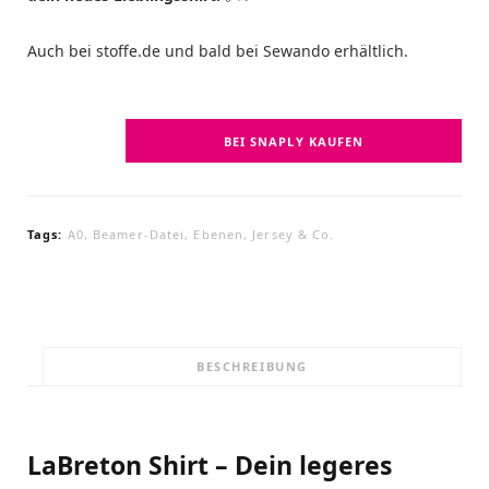
Auch bei stoffe.de und bald bei Sewando erhältlich.
BEI SNAPLY KAUFEN
Tags:
A0
,
Beamer-Datei
,
Ebenen
,
Jersey & Co.
BESCHREIBUNG
LaBreton Shirt – Dein legeres