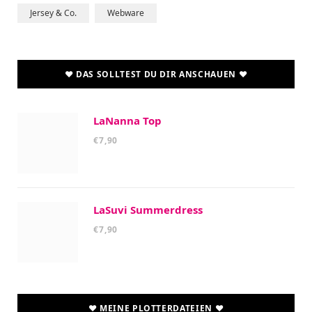
Jersey & Co.
Webware
♥ DAS SOLLTEST DU DIR ANSCHAUEN ♥
LaNanna Top
€
7,90
LaSuvi Summerdress
€
7,90
♥ MEINE PLOTTERDATEIEN ♥