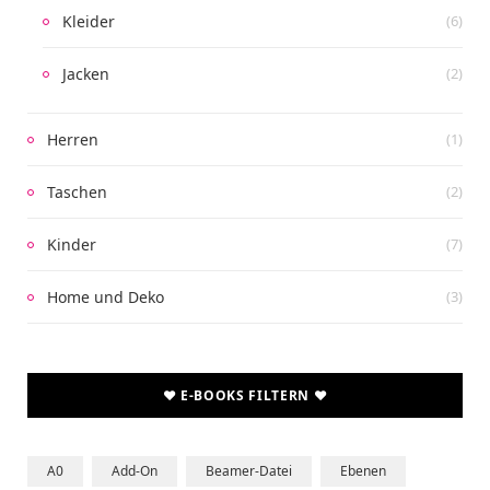
Kleider
(6)
Jacken
(2)
Herren
(1)
Taschen
(2)
Kinder
(7)
Home und Deko
(3)
♥ E-BOOKS FILTERN ♥
A0
Add-On
Beamer-Datei
Ebenen