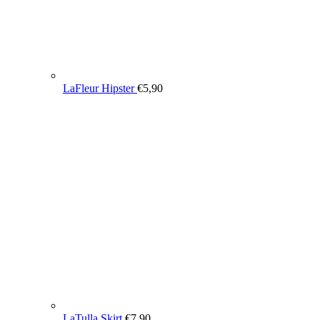
LaFleur Hipster
€
5,90
LaTulla Skirt
€
7,90