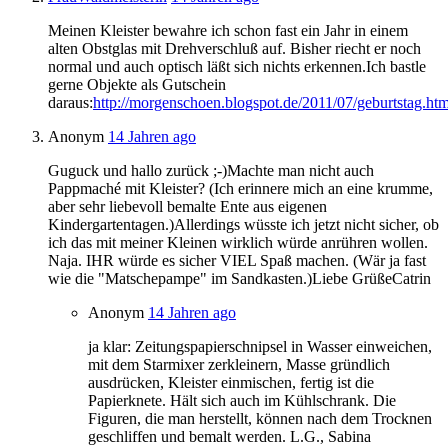
Meinen Kleister bewahre ich schon fast ein Jahr in einem
alten Obstglas mit Drehverschluß auf. Bisher riecht er noch
normal und auch optisch läßt sich nichts erkennen.Ich bastle
gerne Objekte als Gutschein
daraus:
http://morgenschoen.blogspot.de/2011/07/geburtstag.htm
Anonym
14 Jahren ago
Guguck und hallo zurück ;-)Machte man nicht auch
Pappmaché mit Kleister? (Ich erinnere mich an eine krumme,
aber sehr liebevoll bemalte Ente aus eigenen
Kindergartentagen.)Allerdings wüsste ich jetzt nicht sicher, ob
ich das mit meiner Kleinen wirklich würde anrühren wollen.
Naja. IHR würde es sicher VIEL Spaß machen. (Wär ja fast
wie die "Matschepampe" im Sandkasten.)Liebe GrüßeCatrin
Anonym
14 Jahren ago
ja klar: Zeitungspapierschnipsel in Wasser einweichen,
mit dem Starmixer zerkleinern, Masse gründlich
ausdrücken, Kleister einmischen, fertig ist die
Papierknete. Hält sich auch im Kühlschrank. Die
Figuren, die man herstellt, können nach dem Trocknen
geschliffen und bemalt werden. L.G., Sabina