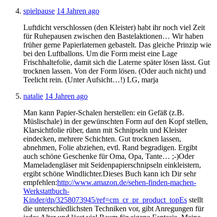
spielpause
14 Jahren ago
Luftdicht verschlossen (den Kleister) habt ihr noch viel Zeit
für Ruhepausen zwischen den Bastelaktionen… Wir haben
früher gerne Papierlaternen gebastelt. Das gleiche Prinzip wie
bei den Luftballons. Um die Form meist eine Lage
Frischhaltefolie, damit sich die Laterne später lösen lässt. Gut
trocknen lassen. Von der Form lösen. (Oder auch nicht) und
Teelicht rein. (Unter Aufsicht…!) LG, marja
natalie
14 Jahren ago
Man kann Papier-Schalen herstellen: ein Gefäß (z.B.
Müslischale) in der gewünschten Form auf den Kopf stellen,
Klarsichtfolie rüber, dann mit Schnipseln und Kleister
eindecken, mehrere Schichten. Gut trocknen lassen,
abnehmen, Folie abziehen, evtl. Rand begradigen. Ergibt
auch schöne Geschenke für Oma, Opa, Tante… ;-)Oder
Mameladengläser mit Seidenpapierschnipseln einkleistern,
ergibt schöne Windlichter.Dieses Buch kann ich Dir sehr
empfehlen:
http://www.amazon.de/sehen-finden-machen-
Werkstattbuch-
Kinder/dp/3258073945/ref=cm_cr_pr_product_topEs
stellt
die unterschiedlichsten Techniken vor, gibt Anregungen für