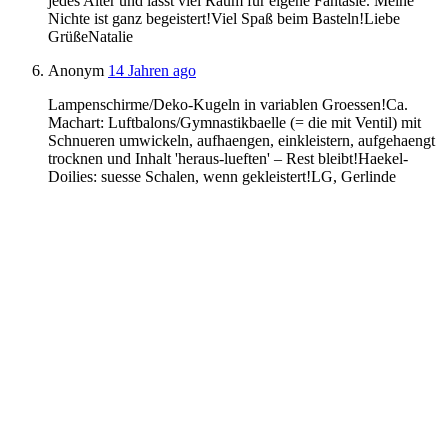
jedes Alter und lässt viel Raum für eigene Fantasie. Meine
Nichte ist ganz begeistert!Viel Spaß beim Basteln!Liebe
GrüßeNatalie
Anonym
14 Jahren ago
Lampenschirme/Deko-Kugeln in variablen Groessen!Ca.
Machart: Luftbalons/Gymnastikbaelle (= die mit Ventil) mit
Schnueren umwickeln, aufhaengen, einkleistern, aufgehaengt
trocknen und Inhalt 'heraus-lueften' – Rest bleibt!Haekel-
Doilies: suesse Schalen, wenn gekleistert!LG, Gerlinde