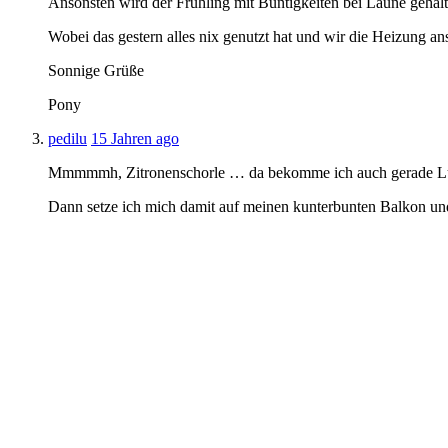
Ansonsten wird der Frühling mit Buntigkeiten bei Laune gehal
Wobei das gestern alles nix genutzt hat und wir die Heizung 
Sonnige Grüße
Pony
pedilu
15 Jahren ago
Mmmmmh, Zitronenschorle … da bekomme ich auch gerade Lu
Dann setze ich mich damit auf meinen kunterbunten Balkon u