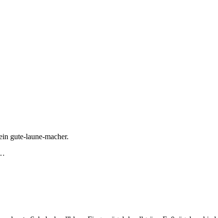
ein gute-laune-macher.
n…