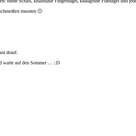
ten: bunte Schals, knallblaue Fingernägel, knallgrüne Fußnägel und j
anschmeißen mussten 🙁
st drauf.
nd warte auf den Sommer … :.D